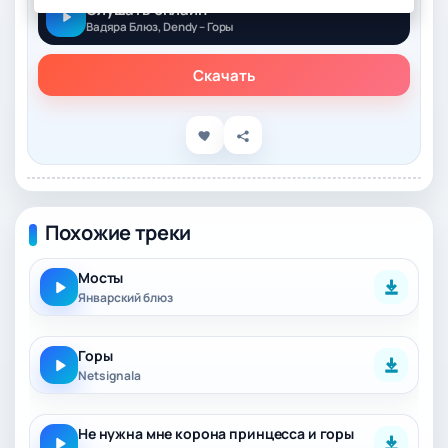
Слушать онлайн
Вадяра Блюз, Dendy – Горы
Скачать
Похожие треки
Мосты
Январский блюз
Горы
Netsignala
Не нужна мне корона принцесса и горы