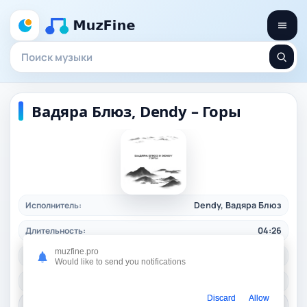
Вадяра Блюз, Dendy – Горы
Исполнитель:
Dendy, Вадяра Блюз
Длительность:
04:26
muzfine.pro
Качество:
320 kbps, 10,1 Mb.
Would like to send you notifications
Жанр:
shanson
/ 2025
Discard
Allow