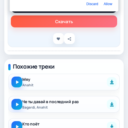
Слушать онлайн
Discard
Allow
ANAHIT - Сирота
Скачать
Похожие треки
Мяу
Anahit
Че ты давай в последний раз
Bagardi, Anahit
Кто поёт