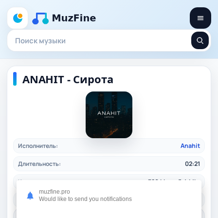
ANAHIT - Сирота
Исполнитель:
Anahit
Длительность:
02:21
Качество:
320 kbps, 5.4 Mb.
muzfine.pro
Жанр:
Would like to send you notifications
rusrap
/ 2025