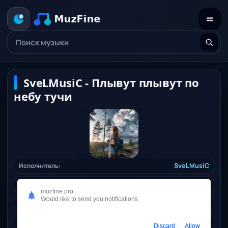
SveLMusiC - Плывут плывут по
небу тучи
Исполнитель:
SveLMusiC
Длительность:
04:38
muzfine.pro
Would like to send you notifications
Качество:
320 kbps, 10.6 Mb.
Жанр:
electronics
/ 2025
Discard
Allow