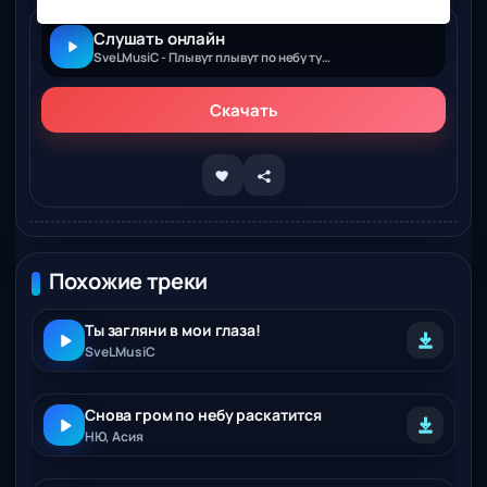
Слушать онлайн
SveLMusiC - Плывут плывут по небу тучи
Скачать
Похожие треки
Ты загляни в мои глаза!
SveLMusiC
Снова гром по небу раскатится
НЮ, Асия