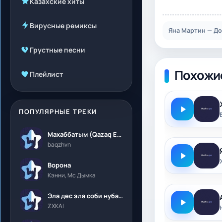
Казахские хиты
Вирусные ремиксы
Яна Мартин — До
Грустные песни
Похожи
Плейлист
ПОПУЛЯРНЫЕ ТРЕКИ
Махаббатым (Qazaq Edition)
baqzhvn
Ворона
Кэнни, Мс Дымка
Эла дес эла соби нубалеприсон
ZXKAI