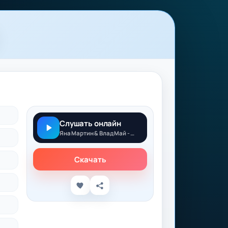
Слушать онлайн
Яна Мартин & Влад Май - Догони
Скачать