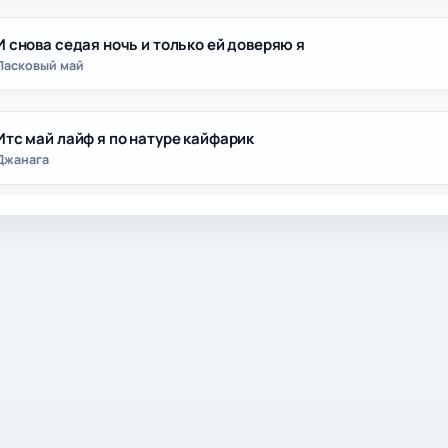
И снова седая ночь и только ей доверяю я
Ласковый май
Итс май лайф я по натуре кайфарик
Джанага