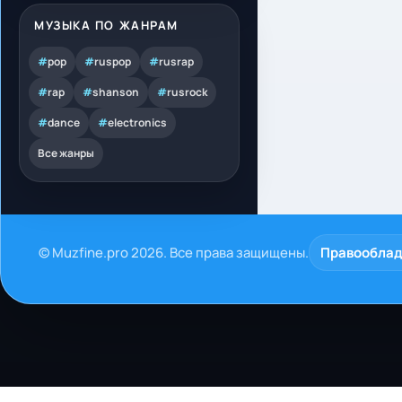
МУЗЫКА ПО ЖАНРАМ
#
pop
#
ruspop
#
rusrap
#
rap
#
shanson
#
rusrock
#
dance
#
electronics
Все жанры
© Muzfine.pro 2026. Все права защищены.
Правообла