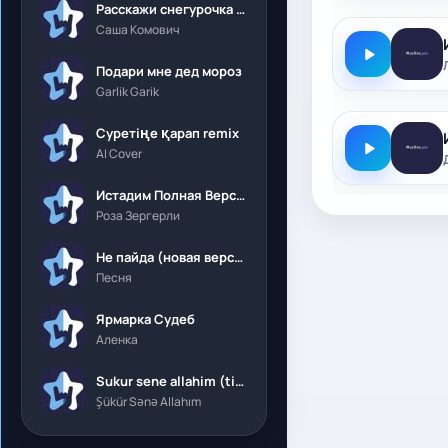
Расскажи снегурочка где была
Саша Комович
Подари мне дед мороз
Garlik Garik
Суретіңе қарап remix
AI Cover
Истадим Полная Версия
Роза Зергерли
Не пайда (новая версия)
Песня
Ярмарка Судеб
Аленка
Sukur sene allahim (tik tok)
Şükür Sənə Allahım