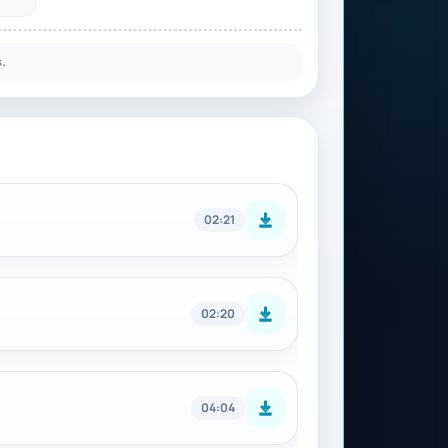
.
02:21
02:20
04:04