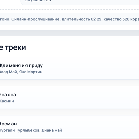
гони. Онлайн-прослушивание, длительность 02:29, качество 320 kbps
е треки
Жди меня и я приду
Влад Май, Яна Мартин
Яна яна
Жасмин
Асем ан
Нургали Турлыбеков, Диана май