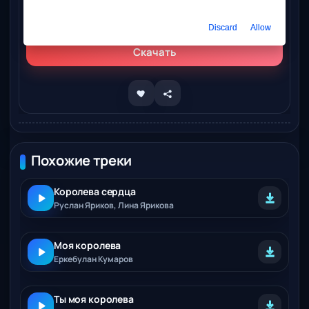
Слушать онлайн
Руслан Жароков - Королева
Discard
Allow
Скачать
Похожие треки
Королева сердца
Руслан Яриков, Лина Ярикова
Моя королева
Еркебулан Кумаров
Ты моя королева