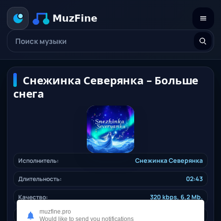
Снежинка Северянка – Больше
снега
Исполнитель:
Снежинка Северянка
Длительность:
02:43
Качество:
320 kbps, 6,2 Mb.
muzfine.pro
Жанр:
pop
/ 2025
Would like to send you notifications