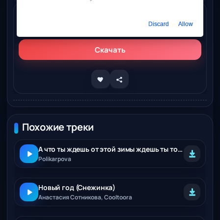
Слушать онлайн
Discard
Allow
Снежинка Северянка – Больше снега
Скачать
Похожие треки
А что ты ждешь от этой зимы ждешь ты только снега снега снега
Polikarpova
Новый год (Снежинка)
Анастасия Сотникова, Cooltoora