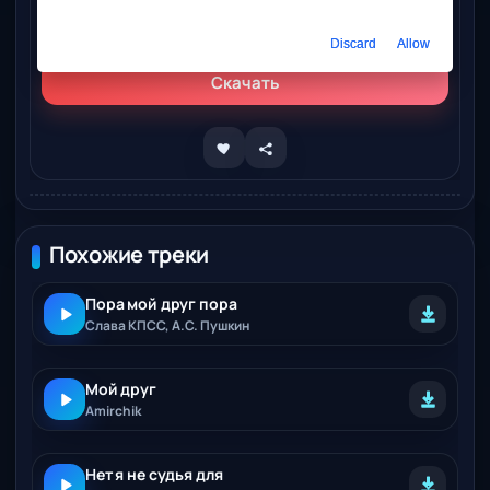
Слушать онлайн
СДП - Пора мой друг пора
Discard
Allow
Скачать
Похожие треки
Пора мой друг пора
Слава КПСС, А.С. Пушкин
Мой друг
Amirchik
Нет я не судья для