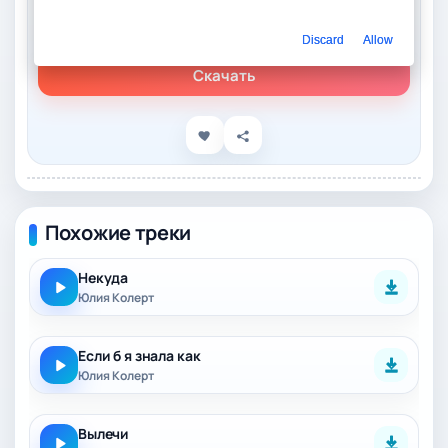
Слушать онлайн
Юлия Колерт - Обнимать
Discard
Allow
Скачать
Похожие треки
Некуда
Юлия Колерт
Если б я знала как
Юлия Колерт
Вылечи