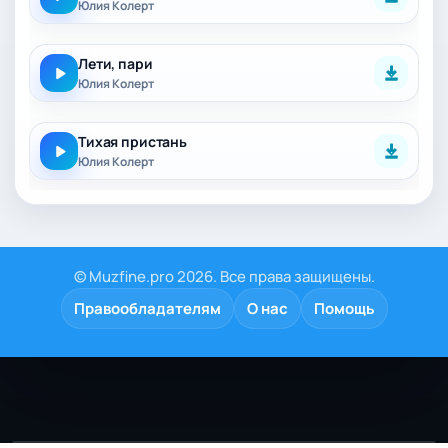
Юлия Колерт
Лети, пари
Юлия Колерт
Тихая пристань
Юлия Колерт
© Muzfine.pro 2026. Все права защищены.
Правообладателям
О нас
Помощь