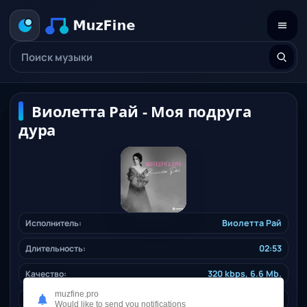
Виолетта Рай - Моя подруга
дура
Исполнитель:
Виолетта Рай
Длительность:
02:53
Качество:
320 kbps, 6.6 Mb.
muzfine.pro
Жанр:
pop
/ 2025
Would like to send you notifications