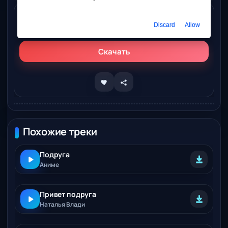
Слушать онлайн
Discard
Allow
Виолетта Рай - Моя подруга дура
Скачать
Похожие треки
Подруга
Аниме
Привет подруга
Наталья Влади