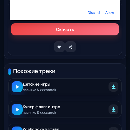
Слушать онлайн
Discard
Allow
пазнякс & xxxsanek - Трек на саундклауд (jdflag diss)
Скачать
Похожие треки
Детские игры
пазнякс & xxxsanek
Купер флагг интро
пазнякс & xxxsanek
Ковбойский стайл