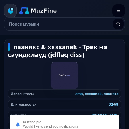
пазнякс & xxxsanek - Трек на
саундклауд (jdflag diss)
Исполнитель:
amp
,
xxxsanek
,
пазнякс
Длительность:
02:58
Качество:
320 kbps, 7 Mb.
muzfine.pro
Дата релиза:
19.12.2025
Would like to send you notifications