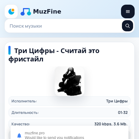
Три Цифры - Считай это
фристайл
Исполнитель:
Три Цифры
Длительность:
01:32
Качество:
320 kbps, 3.6 Mb.
muzfine.pro
Жанр:
rap
/ 2025
Would like to send you notifications