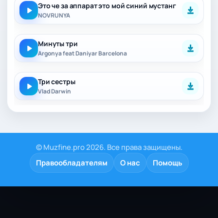
Это че за аппарат это мой синий мустанг
NOVRUNYA
Минуты три
Argonya feat Daniyar Barcelona
Три сестры
Vlad Darwin
© Muzfine.pro 2026. Все права защищены.
Правообладателям
О нас
Помощь