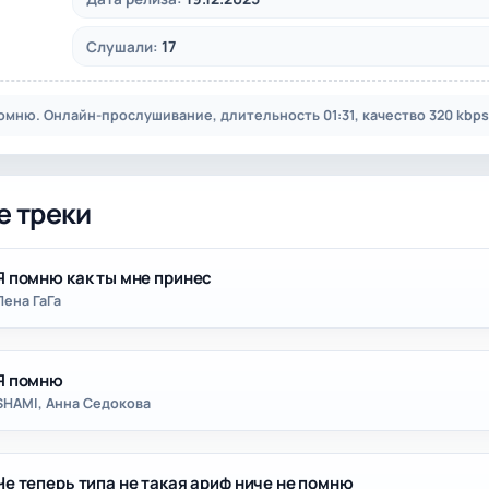
17
Слушали:
омню. Онлайн-прослушивание, длительность 01:31, качество 320 kbps
е треки
Я помню как ты мне принес
Лена ГаГа
Я помню
SHAMI, Анна Седокова
Че теперь типа не такая ариф ниче не помню