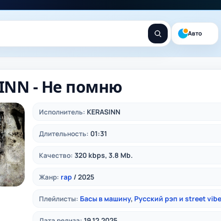
Авто
INN - Не помню
KERASINN
Исполнитель:
01:31
Длительность:
320 kbps, 3.8 Mb.
Качество:
rap
/ 2025
Жанр:
Басы в машину
,
Русский рэп и street vib
Плейлисты:
19.12.2025
Дата релиза: