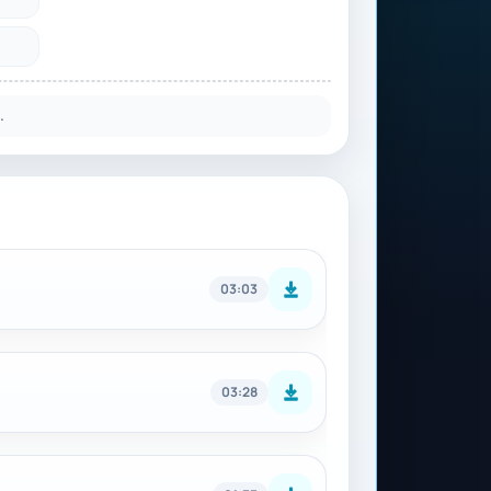
.
03:03
03:28