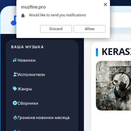
muzfine.pro
Would like to send you notifications
Discard
Allow
ВАША МУЗЫКА
KERAS
Новинки
Исполнители
Жанры
Сборники
Громкие новинки месяца