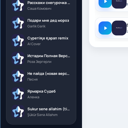
Расскажи снегурочка где была
Саша Комович
Подари мне дед мороз
Garlik Garik
Суретіңе қарап remix
AI Cover
Истадим Полная Версия
Роза Зергерли
Не пайда (новая версия)
Песня
Ярмарка Судеб
Аленка
Sukur sene allahim (tik tok)
Şükür Sənə Allahım