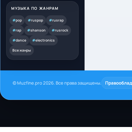
МУЗЫКА ПО ЖАНРАМ
#
pop
#
ruspop
#
rusrap
#
rap
#
shanson
#
rusrock
#
dance
#
electronics
Все жанры
© Muzfine.pro 2026. Все права защищены.
Правообла