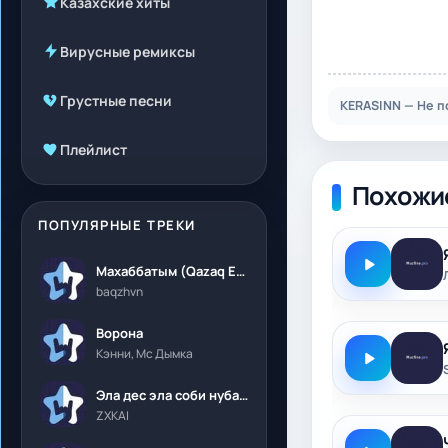
Казахские хиты
Вирусные ремиксы
Грустные песни
KERASINN — Не п
Плейлист
Похожи
ПОПУЛЯРНЫЕ ТРЕКИ
Махаббатым (Qazaq Edition)
baqzhvn
Ворона
Кэнни, Мс Дымка
Эла дес эла соби нубалеприсон
ZXKAI