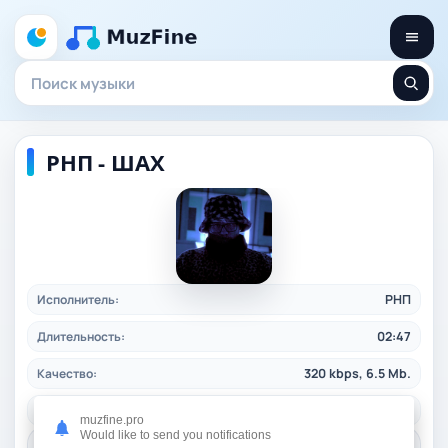
РНП - ШАХ
Исполнитель:
РНП
Длительность:
02:47
Качество:
320 kbps, 6.5 Mb.
Жанр:
rusrap
/ 2025
muzfine.pro
Would like to send you notifications