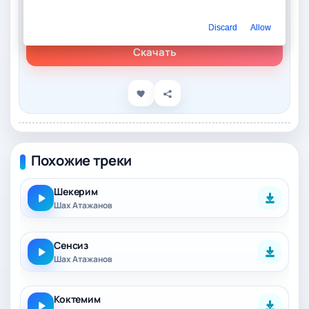
Слушать онлайн
РНП - ШАХ
Discard
Allow
Скачать
Похожие треки
Шекерим
Шах Атажанов
Сенсиз
Шах Атажанов
Коктемим