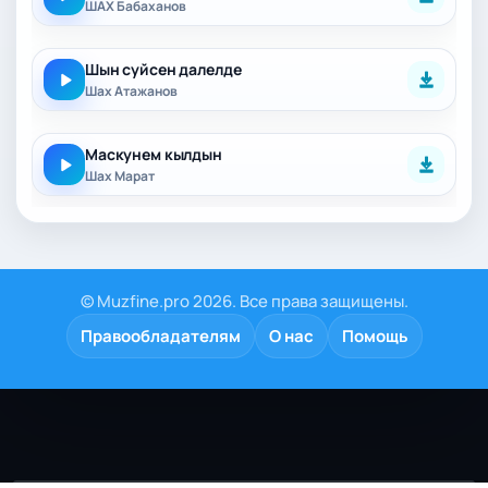
ШАХ Бабаханов
Шын суйсен далелде
Шах Атажанов
Маскунем кылдын
Шах Марат
© Muzfine.pro 2026. Все права защищены.
Правообладателям
О нас
Помощь