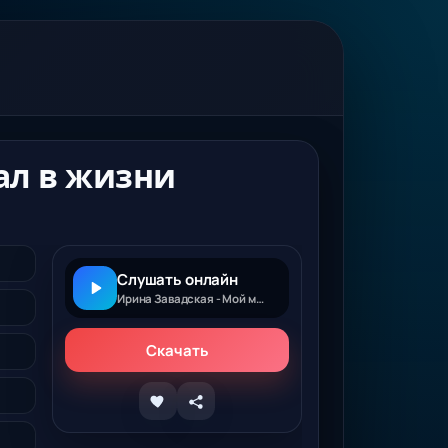
ал в жизни
Слушать онлайн
Ирина Завадская - Мой муж сорвал в жизни джекпот
Скачать