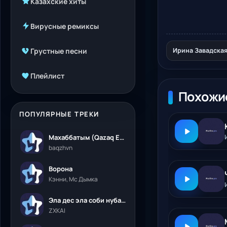
Казахские хиты
Вирусные ремиксы
Грустные песни
Ирина Завадская
Плейлист
Похожи
ПОПУЛЯРНЫЕ ТРЕКИ
Махаббатым (Qazaq Edition)
baqzhvn
Ворона
Кэнни, Мс Дымка
Эла дес эла соби нубалеприсон
ZXKAI