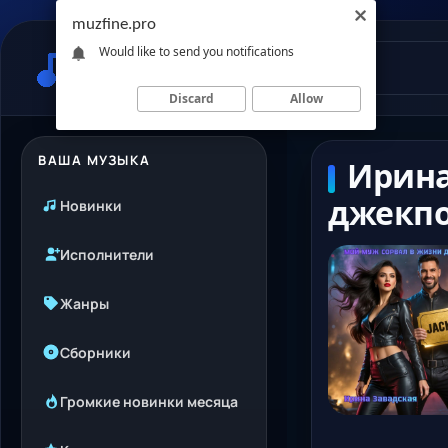
muzfine.pro
Would like to send you notifications
Discard
Allow
ВАША МУЗЫКА
Ирина
джекп
Новинки
Исполнители
Жанры
Сборники
Громкие новинки месяца