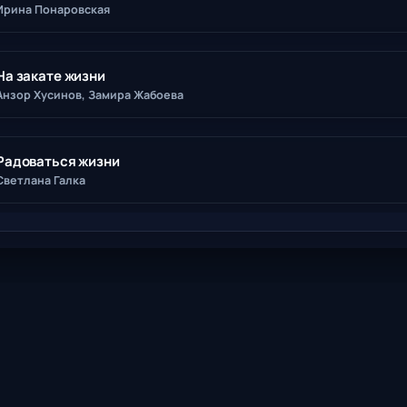
Ирина Понаровская
На закате жизни
Анзор Хусинов, Замира Жабоева
Радоваться жизни
Светлана Галка