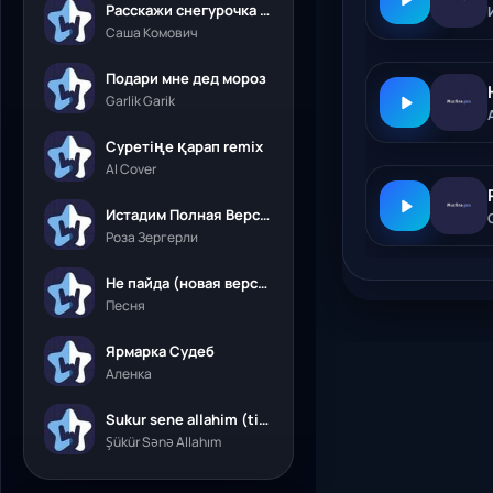
Расскажи снегурочка где была
Саша Комович
Подари мне дед мороз
Garlik Garik
Суретіңе қарап remix
AI Cover
Истадим Полная Версия
Роза Зергерли
Не пайда (новая версия)
Песня
Ярмарка Судеб
Аленка
Sukur sene allahim (tik tok)
Şükür Sənə Allahım