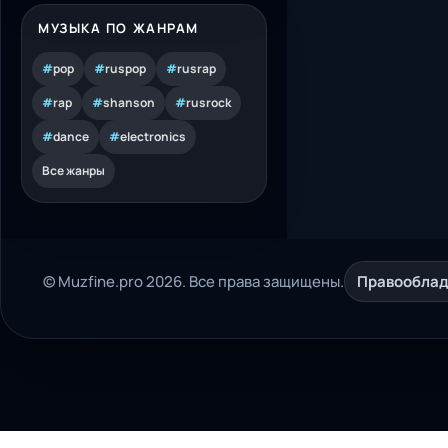
МУЗЫКА ПО ЖАНРАМ
#
pop
#
ruspop
#
rusrap
#
rap
#
shanson
#
rusrock
#
dance
#
electronics
Все жанры
© Muzfine.pro 2026. Все права защищены.
Правообла