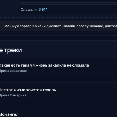
3 914
Слушали:
 — Мой муж сорвал в жизни джекпот. Онлайн-прослушивание, длительн
е треки
Какая есть такая я жизнь закалила не сломала
Ирина завадская
Чего от жизни хочется теперь
Ирина Самарина
Мой ангел