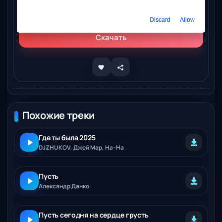
Слушать онлайн
Djzhukov, Данко - ПУСТЬ
Discard
Allow
Скачать
Похожие треки
Где ты была 2025
DJZHUKOV, Джей Мар, На–На
Пусть
Александр Данко
Пусть сегодня на сердце грусть