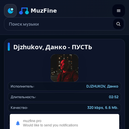
Djzhukov, Данко - ПУСТЬ
Исполнитель:
DJZHUKOV
,
Данко
Длительность:
02:52
Качество:
320 kbps, 6.6 Mb.
Жанр:
ruspop
/ 2025
muzfine.pro
Would like to send you notifications