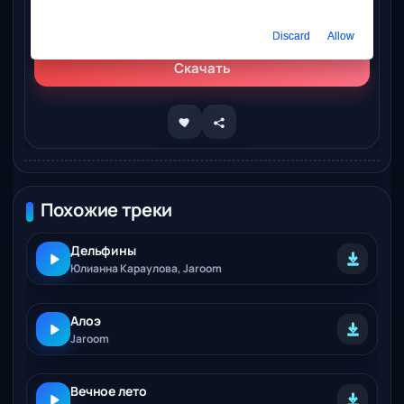
Слушать онлайн
Jaroom - Звук твоих шагов
Discard
Allow
Скачать
Похожие треки
Дельфины
Юлианна Караулова, Jaroom
Алоэ
Jaroom
Вечное лето