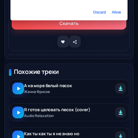
Слушать онлайн
RIMSKII 888 - Время как песок
Discard
Allow
Скачать
Похожие треки
А на море белый песок
Жанна Фриске
Я готов целовать песок (cover)
Audio Relaxation
Как ты как ты я не знаю но