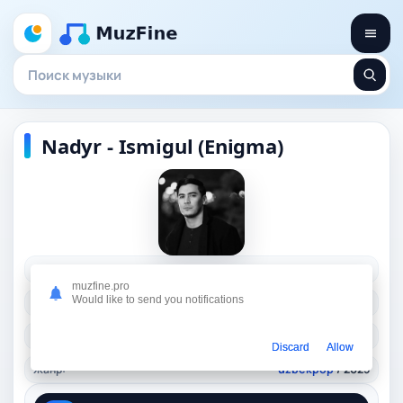
Nadyr - Ismigul (Enigma)
Исполнитель:
Nadyr
muzfine.pro
Would like to send you notifications
Длительность:
03:36
Качество:
320 kbps, 8.3 Mb.
Discard
Allow
Жанр:
uzbekpop
/ 2025