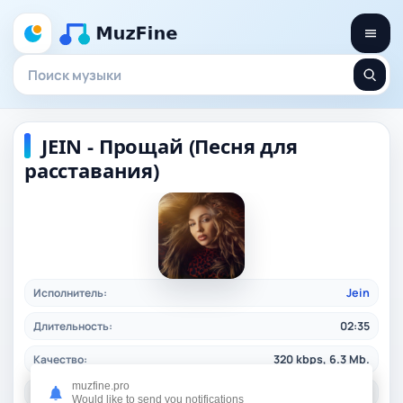
JEIN - Прощай (Песня для
расставания)
Исполнитель:
Jein
Длительность:
02:35
Качество:
320 kbps, 6.3 Mb.
muzfine.pro
Жанр:
ruspop
/ 2025
Would like to send you notifications