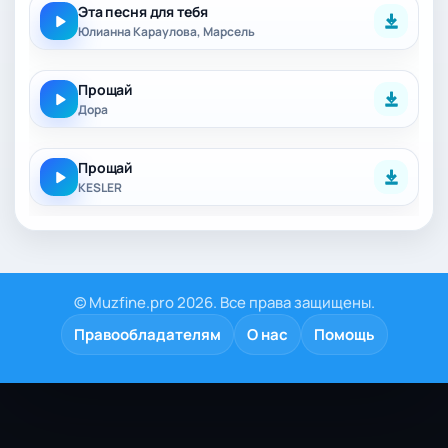
Эта песня для тебя
Юлианна Караулова, Марсель
Прощай
Дора
Прощай
KESLER
© Muzfine.pro 2026. Все права защищены.
Правообладателям
О нас
Помощь