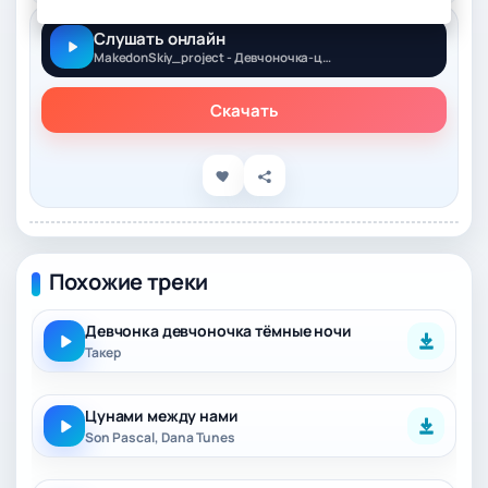
Слушать онлайн
MakedonSkiy_project - Девчоночка-цунами
Скачать
Похожие треки
Девчонка девчоночка тёмные ночи
Такер
Цунами между нами
Son Pascal, Dana Tunes