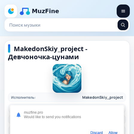
MakedonSkiy_project -
Девчоночка-цунами
Исполнитель:
MakedonSkiy_project
Длительность:
03:40
muzfine.pro
Would like to send you notifications
Качество:
320 kbps, 8.5 Mb.
Жанр:
rap
/ 2025
Discard
Allow