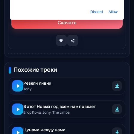
Слушать онлайн
JONY - Между нами тишина
Discard
Allow
Скачать
Похожие треки
Ревели ливни
Jony
В этот Новый год всем нам повезет
Егор Крид, Jony, The Limba
Цунами между нами