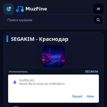
SEGAKIM - Краснодар
Исполнитель:
SEGAKIM
Длительность:
01:44
muzfine.pro
Would like to send you notifications
Качество:
320 kbps, 4.1 Mb.
Discard
Allow
Жанр:
dance
/ 2025