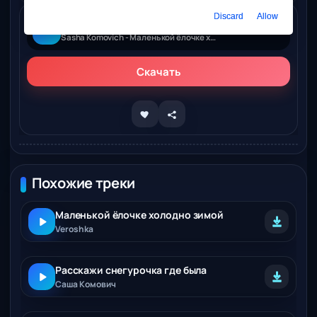
Discard
Allow
Слушать онлайн
Sasha Komovich - Маленькой ёлочке холодно зимой
Скачать
Похожие треки
Маленькой ёлочке холодно зимой
Veroshka
Расскажи снегурочка где была
Саша Комович