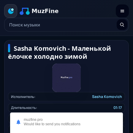
Sasha Komovich - Маленькой
ёлочке холодно зимой
Исполнитель:
Sasha Komovich
Длительность:
01:17
Качество:
320 kbps, 3 Mb.
muzfine.pro
Would like to send you notifications
Дата релиза:
25.12.2025