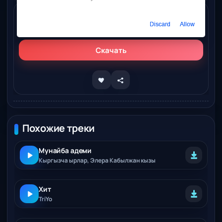
Слушать онлайн
Discard
Allow
Кыргызча Хит - Издедим (Кавер)
Скачать
Похожие треки
Мунайба адеми
Кыргызча ырлар, Элера Кабылжан кызы
Хит
TriYo