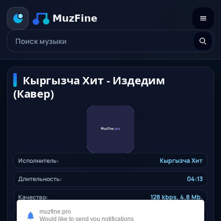
Кыргызча Хит - Издедим
(Кавер)
Исполнитель:
Кыргызча Хит
Длительность:
04:13
Качество:
128 kbps, 4.8 Mb.
muzfine.pro
Дата релиза:
25.12.2025
Would like to send you notifications