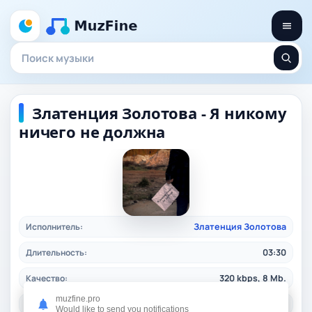
Златенция Золотова - Я никому
ничего не должна
Исполнитель:
Златенция Золотова
Длительность:
03:30
Качество:
320 kbps, 8 Mb.
muzfine.pro
Жанр:
rock
/ 2025
Would like to send you notifications