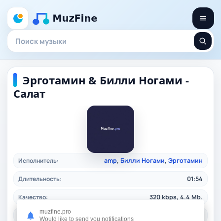
Эрготамин & Билли Ногами -
Салат
Исполнитель:
amp
,
Билли Ногами
,
Эрготамин
Длительность:
01:54
Качество:
320 kbps, 4.4 Mb.
muzfine.pro
Дата релиза:
26.12.2025
Would like to send you notifications