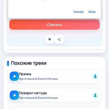
Слушать онлайн
Discard
Allow
Эрготамин & Билли Ногами - Салат
Скачать
Похожие треки
Прачка
Эрготамин & Билли Ногами
Поворот не туда
Эрготамин & Билли Ногами