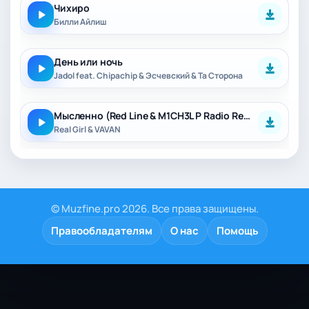
Чихиро
Билли Айлиш
День или ночь
Jadol feat. Chipachip & Эсчевский & Та Сторона
Мысленно (Red Line & M1CH3L P Radio Remix)
Real Girl & VAVAN
© Muzfine.pro 2026. Все права защищены.
Правообладателям
О нас
Помощь