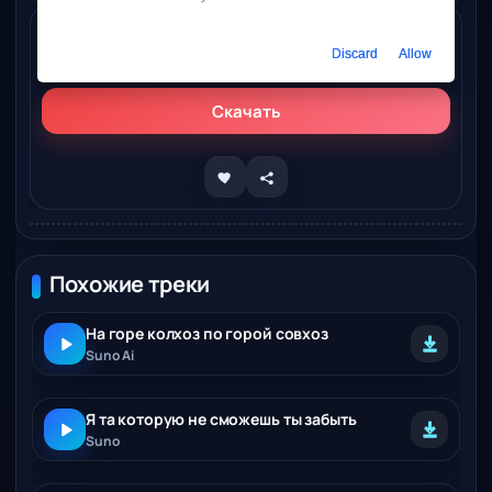
Слушать онлайн
Discard
Allow
Suno – Рекой туман изнанно пылили
Скачать
Похожие треки
На горе колхоз по горой совхоз
Suno Ai
Я та которую не сможешь ты забыть
Suno