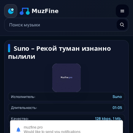
Suno – Рекой туман изнанно
пылили
Исполнитель:
Suno
Длительность:
01:05
Качество:
128 kbps, 1 Mb.
muzfine.pro
Дата релиза:
28.01.2026
Would like to send you notifications