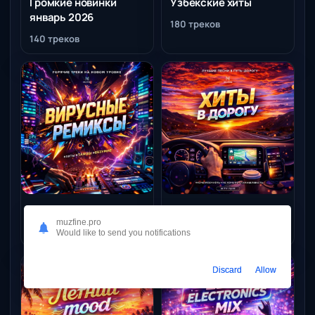
Громкие новинки
Узбекские хиты
январь 2026
180 треков
140 треков
Вирусные ремиксы
Хиты в дорогу
muzfine.pro
156 треков
154 трека
Would like to send you notifications
Discard
Allow