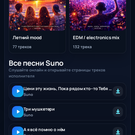
Летний mood
EDM / electronics mix
77 треков
132 трека
Все песни Suno
Слушайте онлайн и открывайте страницы треков
исполнителя
Цени эту жизнь, Пока рядом кто–то Тебя ещё ждёт
Suno
Три мушкетери
Suno
А я всё помню о нём