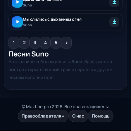
Suno
Мы слились с дыханием огня
Suno
>
1
2
3
4
5
Песни Suno
На странице собраны релизы
Suno
. Здесь можно
быстро открыть нужный трек и перейти к другим
песням исполнителя.
© Muzfine.pro 2026. Все права защищены.
Правообладателям
О нас
Помощь