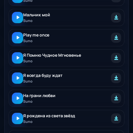
Suno
Мальчик мой
Suno
Play me once
Suno
Я Помню Чудное Мгновенье
Suno
Я всегда буду ждат
Suno
На грани любви
Suno
Я рождена из света звёзд
Suno