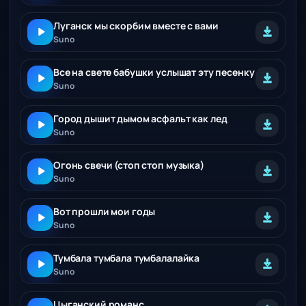
Луганск мы скорбим вместе с вами
Suno
Все на свете бабушки услышат эту песенку
Suno
Город дышит дымом асфальт как лед
Suno
Огонь свечи (стоп стоп музыка)
Suno
Вот прошли мои годы
Suno
Тумбала тумбала тумбалалайка
Suno
Цыганский романс