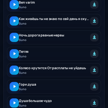
Ben varim
Suno
Как живёшь ты не знаю по сей день я скучаю
Suno
Ночь дорога рваные нервы
Suno
Петля
Suno
Колесо крутится От расплаты не уйдешь
Suno
Гори душа
Suno
Душа большое чудо
Suno