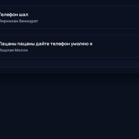
Телефон шал
Пиримхан Бекмурат
Пацаны пацаны дайте телефон умоляю я
Пошлая Молли