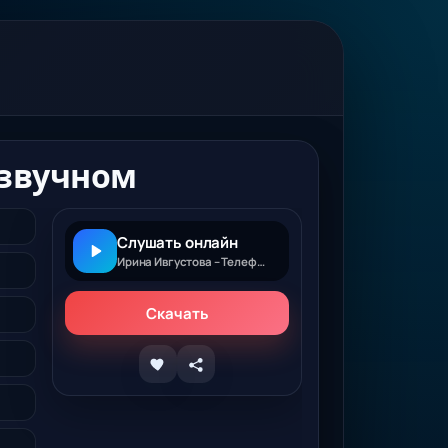
езвучном
Слушать онлайн
Ирина Ивгустова – Телефон на безвучном
Скачать