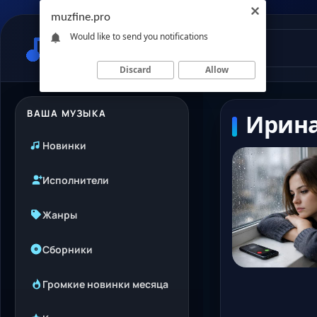
muzfine.pro
Would like to send you notifications
Discard
Allow
ВАША МУЗЫКА
Ирина
Новинки
Исполнители
Жанры
Сборники
Громкие новинки месяца