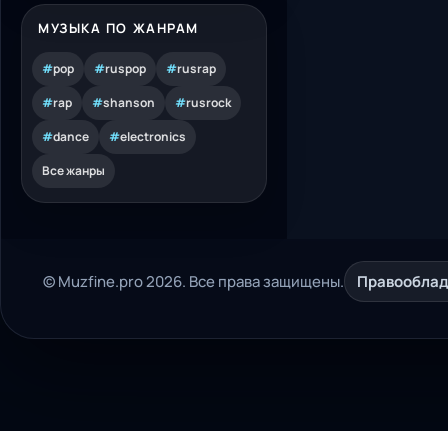
МУЗЫКА ПО ЖАНРАМ
#
pop
#
ruspop
#
rusrap
#
rap
#
shanson
#
rusrock
#
dance
#
electronics
Все жанры
© Muzfine.pro 2026. Все права защищены.
Правообла