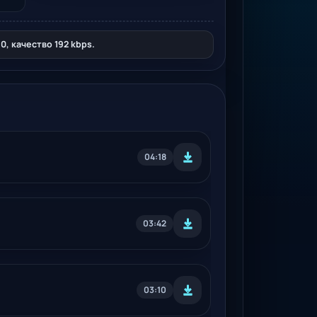
, качество 192 kbps.
04:18
03:42
03:10