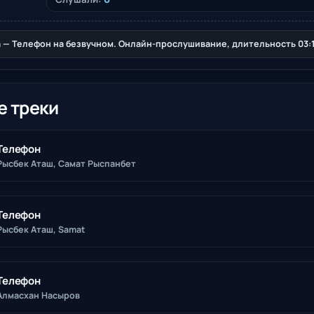
 — Телефон на безвучном. Онлайн-прослушивание, длительность 03:10
е треки
Телефон
Рысбек Аташ, Самат Рыспанбет
Телефон
Рысбек Аташ, Samat
Телефон
Алмасхан Насыров