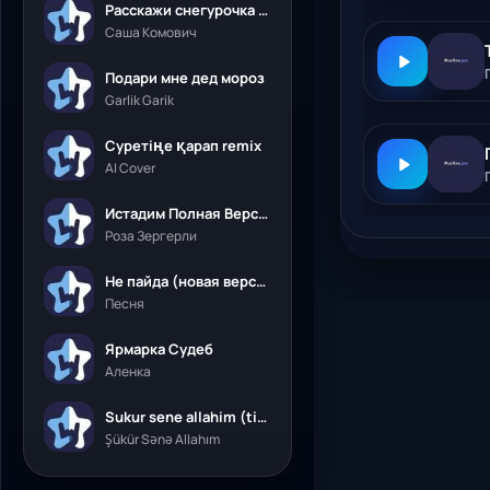
Расскажи снегурочка где была
Саша Комович
Подари мне дед мороз
Garlik Garik
Суретіңе қарап remix
AI Cover
Истадим Полная Версия
Роза Зергерли
Не пайда (новая версия)
Песня
Ярмарка Судеб
Аленка
Sukur sene allahim (tik tok)
Şükür Sənə Allahım