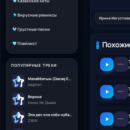
Казахские хиты
Вирусные ремиксы
Ирина Ивгустова
Грустные песни
Похожи
Плейлист
ПОПУЛЯРНЫЕ ТРЕКИ
Махаббатым (Qazaq Edition)
baqzhvn
Ворона
Кэнни, Мс Дымка
Эла дес эла соби нубалеприсон
ZXKAI