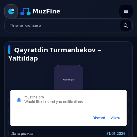
Qayratdin Turmanbekov –
Yaltildap
muzfine.pro
Исполнитель:
Qayratdin Turmanbekov
Would like to send you notifications
Длительность:
02:44
Discard
Allow
Качество:
133 kbps, 2,7 Mb.
Дата релиза:
31.01.2026