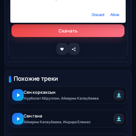
Слушать онлайн
Discard
Allow
Айкерим Калаубаева – Сен деймин
Скачать
Похожие треки
Сен коркаксын
Нурболат Абдуллин, Айкерим Калаубаева
Сен гана
Айкерим Калаубаева, Индира Елемес