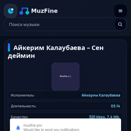
Айкерим Калаубаева – Сен
деймин
Исполнитель:
Айкерим Калаубаева
Длительность:
03:14
Качество:
320 kbps, 7,4 Mb.
muzfine.pro
Дата релиза:
31.10.2024
Would like to send you notifications