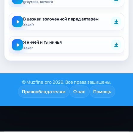
greyrock, sqwore
В церкви золоченной перед алтарём
XakeR
Я ничей и ты ничья
Xaker
© Muzfine.pro 2026. Все права защищены.
Правообладателям
О нас
Помощь