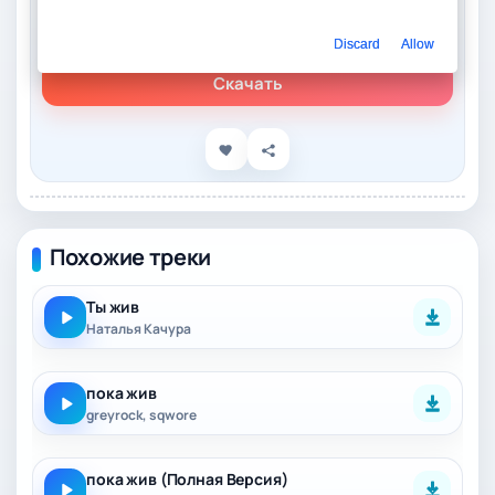
Слушать онлайн
XakeR – Искупитель жив
Discard
Allow
Скачать
Похожие треки
Ты жив
Наталья Качура
пока жив
greyrock, sqwore
пока жив (Полная Версия)