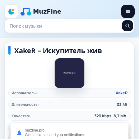
XakeR – Искупитель жив
Исполнитель:
XakeR
Длительность:
03:48
Качество:
320 kbps, 8,7 Mb.
Дата релиза:
27.02.2026
muzfine.pro
Would like to send you notifications