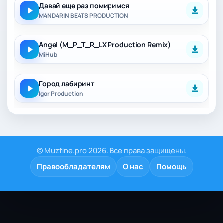
Давай еще раз помиримся
M4ND4RIN BE4TS PRODUCTION
Angel (M_P_T_R_LX Production Remix)
MiHub
Город лабиринт
Igor Production
© Muzfine.pro 2026. Все права защищены.
Правообладателям
О нас
Помощь