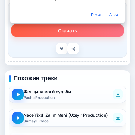
Слушать онлайн
Discard
Allow
Pasha Production – Я дал тебе его на время не навечно
Скачать
Похожие треки
Женщина моей судьбы
Pasha Production
Nece Yixdi Zalim Meni (Uzeyir Production)
Sumay Elizade