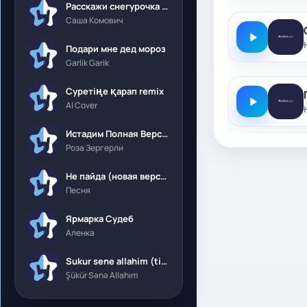
Расскажи снегурочка где была
Саша Комович
Подари мне дед мороз
Garlik Garik
Суретіңе қарап remix
AI Cover
Истадим Полная Версия
Роза Зергерли
Не пайда (новая версия)
Песня
Ярмарка Судеб
Аленка
Sukur sene allahim (tik tok)
Şükür Sənə Allahım