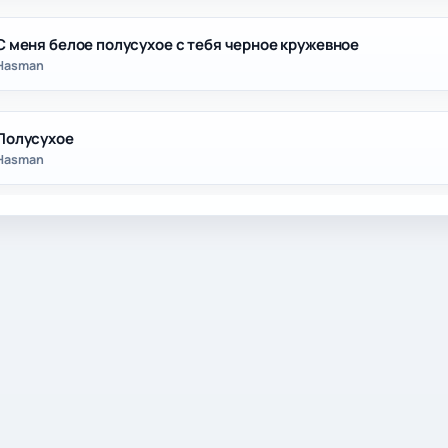
С меня белое полусухое с тебя черное кружевное
Hasman
Полусухое
Hasman