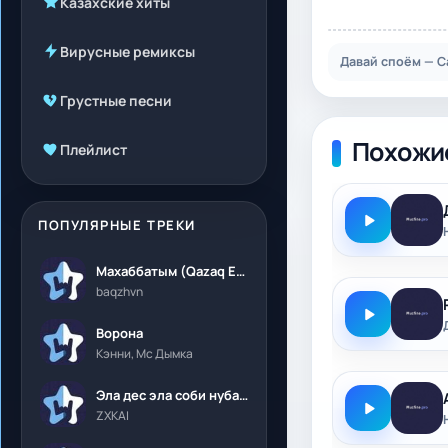
Казахские хиты
Вирусные ремиксы
Давай споём — С
Грустные песни
Похожи
Плейлист
ПОПУЛЯРНЫЕ ТРЕКИ
Махаббатым (Qazaq Edition)
baqzhvn
Ворона
Кэнни, Мс Дымка
Эла дес эла соби нубалеприсон
ZXKAI