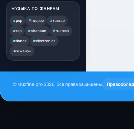
МУЗЫКА ПО ЖАНРАМ
#
pop
#
ruspop
#
rusrap
#
rap
#
shanson
#
rusrock
#
dance
#
electronics
Все жанры
© Muzfine.pro 2026. Все права защищены.
Правообла