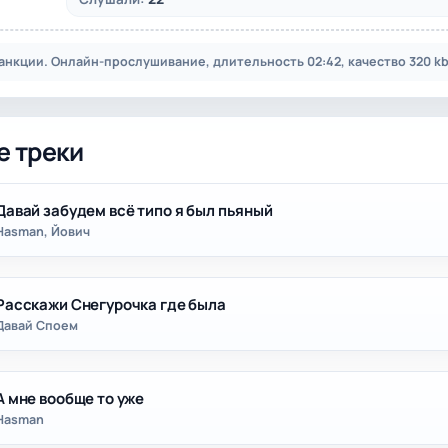
анкции. Онлайн-прослушивание, длительность 02:42, качество 320 kb
е треки
Давай забудем всё типо я был пьяный
Hasman, Йович
Расскажи Снегурочка где была
Давай Споем
А мне вообще то уже
Hasman