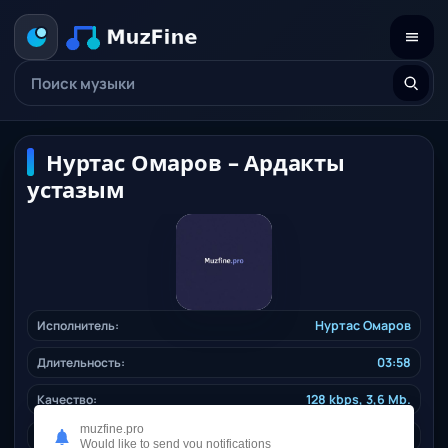
Нуртас Омаров – Ардакты
устазым
Исполнитель:
Нуртас Омаров
Длительность:
03:58
Качество:
128 kbps, 3,6 Mb.
muzfine.pro
Дата релиза:
31.10.2024
Would like to send you notifications