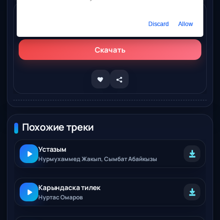
Слушать онлайн
Discard
Allow
Нуртас Омаров – Ардакты устазым
Скачать
Похожие треки
Устазым
Нурмухаммед Жакып, Сымбат Абайкызы
Карындаска тилек
Нуртас Омаров