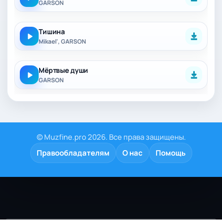
GARSON
Тишина
Mikael', GARSON
Мёртвые души
GARSON
© Muzfine.pro 2026. Все права защищены.
Правообладателям
О нас
Помощь