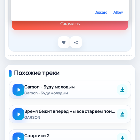
Слушать онлайн
GARSON – Гости
Discard
Allow
Скачать
Похожие треки
Garson - Буду молодым
Garson - Буду молодым
Время бежит вперед мы все стареем понемногу
GARSON
Спортики 2