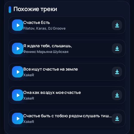
Похожие треки
Счастье Есть
Filatov, Karas, DJ Groove
Я ждала тебя, слышишь,
Феникс Марьяна Шуйская
Все ищут счастье на земле
XakeR
Она как воздух мое счастье
XakeR
Счастье быть с тобою рядом слушать тишину любви
XakeR