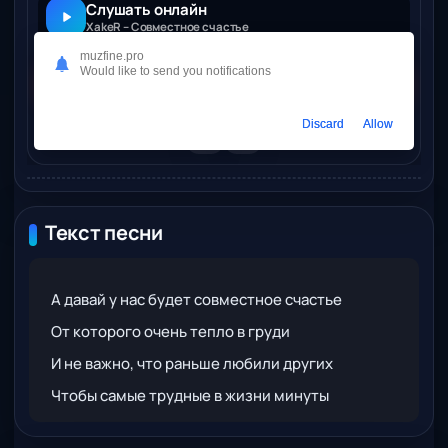
Слушать онлайн
XakeR – Совместное счастье
muzfine.pro
Would like to send you notifications
Скачать
Discard
Allow
Текст песни
А давай у нас будет совместное счастье
От которого очень тепло в груди
И не важно, что раньше любили других