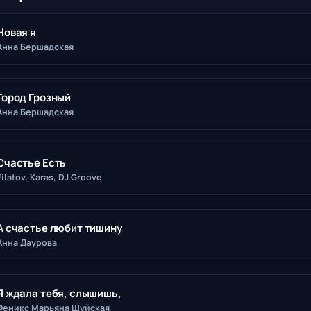
Новая я
Анна Бершадская
Город Грозный
Анна Бершадская
Счастье Есть
Filatov, Karas, DJ Groove
А счастье любит тишину
Анна Даурова
Я ждала тебя, слышишь,
Феникс Марьяна Шуйская