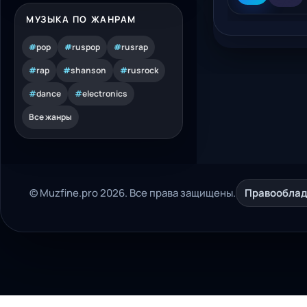
МУЗЫКА ПО ЖАНРАМ
#
pop
#
ruspop
#
rusrap
#
rap
#
shanson
#
rusrock
#
dance
#
electronics
Все жанры
© Muzfine.pro 2026. Все права защищены.
Правообла