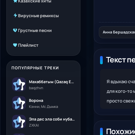
Казахские хиты
Вирусные ремиксы
Грустные песни
Анна Бершадская
Плейлист
Текст п
ПОПУЛЯРНЫЕ ТРЕКИ
Я вдыхаю сча
Махаббатым (Qazaq Edition)
baqzhvn
для кого-то 
Ворона
Кэнни, Мс Дымка
Эла дес эла соби нубалеприсон
ZXKAI
Похожи