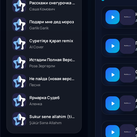
Расскажи снегурочка где была
Саша Комович
Подари мне дед мороз
Garlik Garik
Суретіңе қарап remix
AI Cover
Истадим Полная Версия
Роза Зергерли
Не пайда (новая версия)
Песня
Ярмарка Судеб
Аленка
Sukur sene allahim (tik tok)
Şükür Sənə Allahım