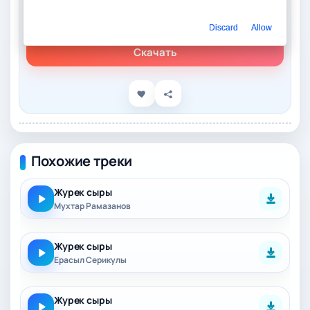
Слушать онлайн
Акузак Муратов – Журек сыры
Discard
Allow
Скачать
Похожие треки
Журек сыры
Мухтар Рамазанов
Журек сыры
Ерасыл Серикулы
Журек сыры