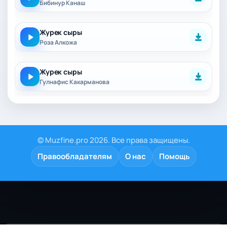
Бибинур Канаш
Журек сыры
Роза Алкожа
Журек сыры
Гулнафис Какарманова
© Muzfine.pro 2026. Все права защищены.
Правообладателям
О нас
Помощь