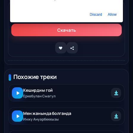
Слушать онлайн
Discard
Allow
Инжу – Кеширдим сен де кеширши
Скачать
Похожие треки
Кеширдим гой
Еркебулан Смагул
Мен жанында болганда
Инжу Ануарбеккызы