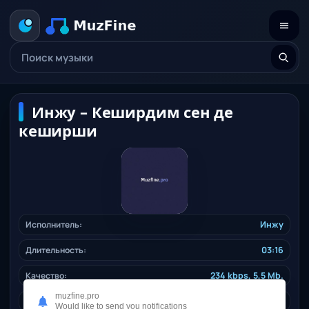
Инжу – Кеширдим сен де
кеширши
Исполнитель:
Инжу
Длительность:
03:16
Качество:
234 kbps, 5,5 Mb.
muzfine.pro
Дата релиза:
31.10.2024
Would like to send you notifications