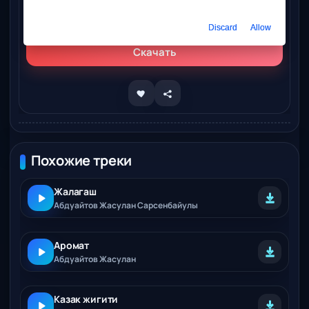
Слушать онлайн
Абдуайтов Жасулан – Жалагаш
Discard
Allow
Скачать
Похожие треки
Жалагаш
Абдуайтов Жасулан Сарсенбайулы
Аромат
Абдуайтов Жасулан
Казак жигити