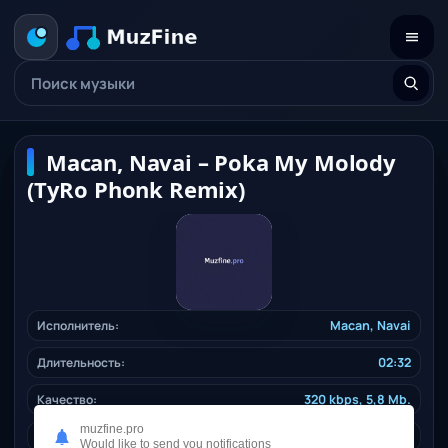
Macan, Navai – Poka My Molody
(TyRo Phonk Remix)
Исполнитель:
Macan
,
Navai
Длительность:
02:32
Качество:
320 kbps, 5,8 Mb.
muzfine.pro
Дата релиза:
11.12.2024
Would like to send you notifications