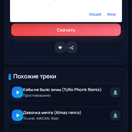
Слушать онлайн
Discard
Allow
Macan, Navai – Poka My Molody (TyRo Phonk Remix)
Скачать
Похожие треки
Кабы не было зимы (TyRo Phonk Remix)
Простоквашино
Девочка мечта (Almaz remix)
Truwer, MACAN, Bakr