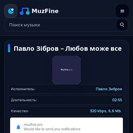
Павло Зібров – Любов може все
Исполнитель:
Павло Зибров
Длительность:
02:55
Качество:
320 kbps, 6,6 Mb.
Дата релиза:
11.12.2024
muzfine.pro
Would like to send you notifications