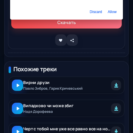
Слушать онлайн
Павло Зібров – Любов може все
Discard
Allow
Скачать
Похожие треки
Вирни друзи
Павло Зибров, Гарик Кричевський
Випадково чи може збиг
Надя Дорофеева
Черт с тобой мне уже все равно все на ноль