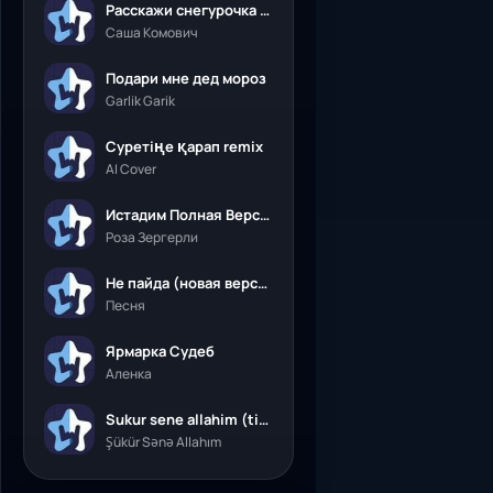
Расскажи снегурочка где была
Саша Комович
Подари мне дед мороз
Garlik Garik
Суретіңе қарап remix
AI Cover
Истадим Полная Версия
Роза Зергерли
Не пайда (новая версия)
Песня
Ярмарка Судеб
Аленка
Sukur sene allahim (tik tok)
Şükür Sənə Allahım