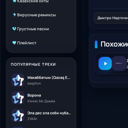
Казахские хиты
Вирусные ремиксы
Дмитро Надточий
Грустные песни
Похожи
Плейлист
ПОПУЛЯРНЫЕ ТРЕКИ
Махаббатым (Qazaq Edition)
baqzhvn
Ворона
Кэнни, Мс Дымка
Эла дес эла соби нубалеприсон
ZXKAI