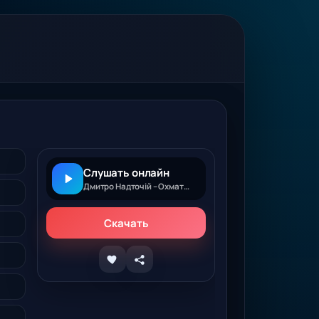
Слушать онлайн
Дмитро Надточій – Охматдит
Скачать