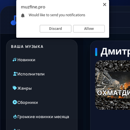
muzfine.pro
Would like to send you notifications
Discard
Allow
ВАША МУЗЫКА
Дмитр
Новинки
Исполнители
Жанры
Сборники
Громкие новинки месяца