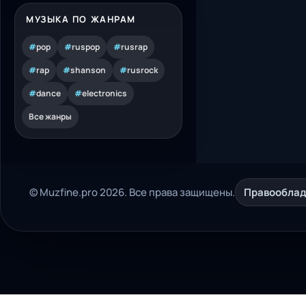
МУЗЫКА ПО ЖАНРАМ
#
pop
#
ruspop
#
rusrap
#
rap
#
shanson
#
rusrock
#
dance
#
electronics
Все жанры
© Muzfine.pro 2026. Все права защищены.
Правообла