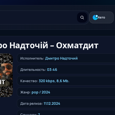
Авто
о Надточій – Охматдит
Дмитро Надточий
Исполнитель:
03:46
Длительность:
320 kbps, 8,6 Mb.
Качество:
pop
/ 2024
Жанр:
11.12.2024
Дата релиза:
7
Слушали: