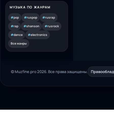
МУЗЫКА ПО ЖАНРАМ
#
pop
#
ruspop
#
rusrap
#
rap
#
shanson
#
rusrock
#
dance
#
electronics
Все жанры
© Muzfine.pro 2026. Все права защищены.
Правообла