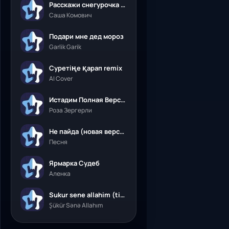
Расскажи снегурочка где была
Саша Комович
Подари мне дед мороз
Garlik Garik
Суретіңе қарап remix
AI Cover
Истадим Полная Версия
Роза Зергерли
Не пайда (новая версия)
Песня
Ярмарка Судеб
Аленка
Sukur sene allahim (tik tok)
Şükür Sənə Allahım