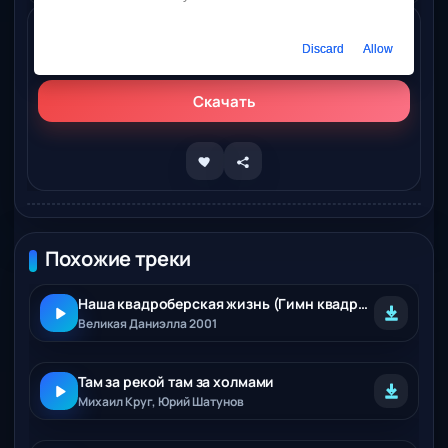
Слушать онлайн
Discard
Allow
Юрий Кононов – Наша великая спортивная Россия
Скачать
Похожие треки
Наша квадроберская жизнь (Гимн квадроберов)
Великая Даниэлла 2001
Там за рекой там за холмами
Михаил Круг, Юрий Шатунов