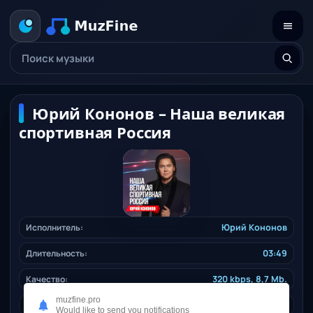
Юрий Кононов – Наша великая
спортивная Россия
Исполнитель:
Юрий Кононов
Длительность:
03:49
Качество:
320 kbps, 8,7 Mb.
muzfine.pro
Жанр:
ruspop
/ 2024
Would like to send you notifications