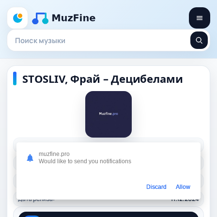
STOSLIV, Фрай – Децибелами
Исполнитель:
STOSLIV, Фрай
muzfine.pro
Would like to send you notifications
Длительность:
01:47
Качество:
320 kbps, 4,1 Mb.
Discard
Allow
Дата релиза:
11.12.2024