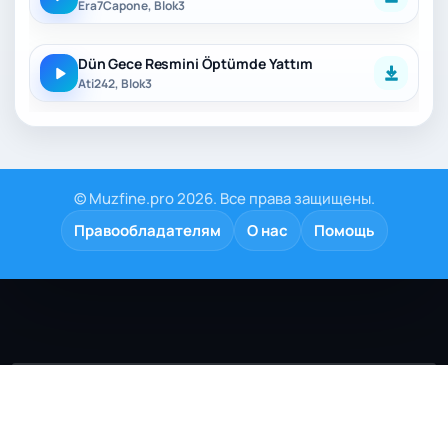
Era7Capone, Blok3
Dün Gece Resmini Öptümde Yattım
Ati242, Blok3
© Muzfine.pro 2026. Все права защищены.
Правообладателям
О нас
Помощь