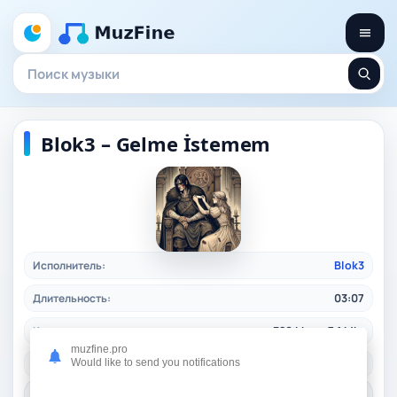
Blok3 – Gelme İstemem
Исполнитель:
Blok3
Длительность:
03:07
Качество:
320 kbps, 7,1 Mb.
muzfine.pro
Жанр:
Would like to send you notifications
turkishrap
/ 2024