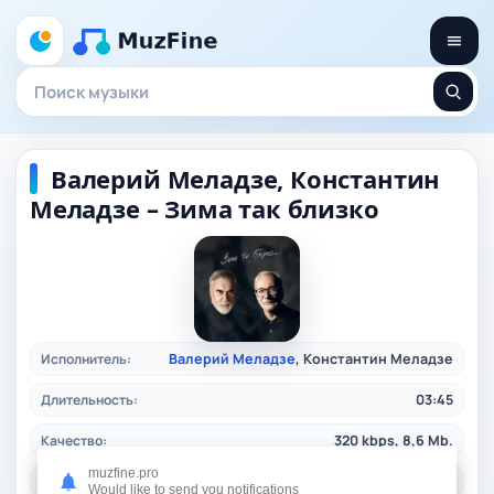
Валерий Меладзе, Константин
Меладзе – Зима так близко
Исполнитель:
Валерий Меладзе
, Константин Меладзе
Длительность:
03:45
Качество:
320 kbps, 8,6 Mb.
muzfine.pro
Жанр:
ruspop
/ 2024
Would like to send you notifications