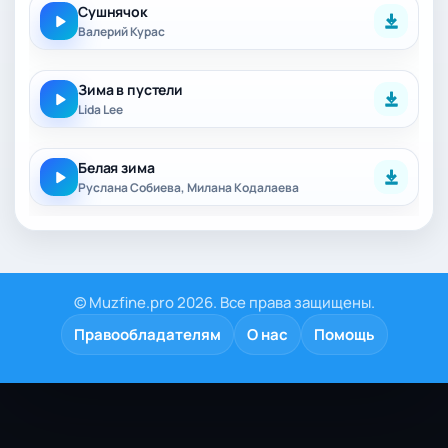
Сушнячок
Валерий Курас
Зима в пустели
Lida Lee
Белая зима
Руслана Собиева, Милана Кодалаева
© Muzfine.pro 2026. Все права защищены.
Правообладателям
О нас
Помощь