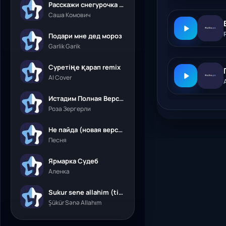
Расскажи снегурочка где была
Саша Комович
Подари мне дед мороз
Garlik Garik
Суретіңе қарап remix
AI Cover
Истадим Полная Версия
Роза Зергерли
Не пайда (новая версия)
Песня
Ярмарка Судеб
Аленка
Sukur sene allahim (tik tok)
Şükür Sənə Allahım