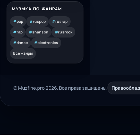
МУЗЫКА ПО ЖАНРАМ
#
pop
#
ruspop
#
rusrap
#
rap
#
shanson
#
rusrock
#
dance
#
electronics
Все жанры
© Muzfine.pro 2026. Все права защищены.
Правообла