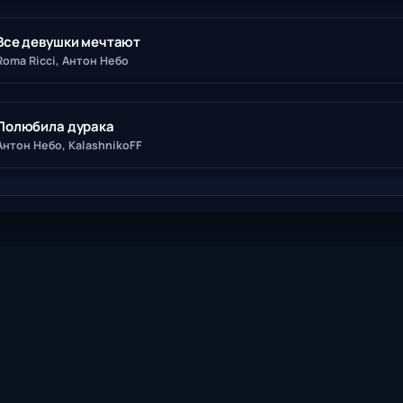
Все девушки мечтают
Roma Ricci, Антон Небо
Полюбила дурака
Антон Небо, KalashnikoFF