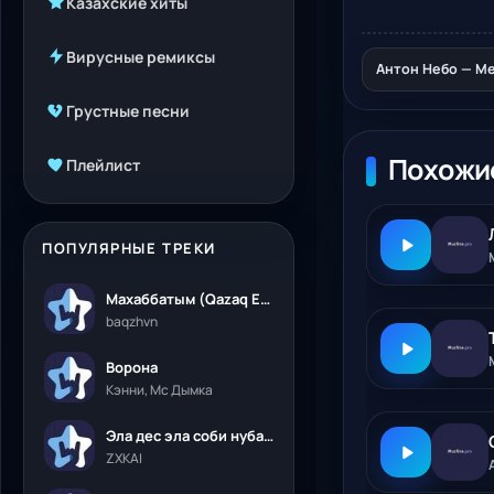
Казахские хиты
Вирусные ремиксы
Антон Небо — Ме
Грустные песни
Похожи
Плейлист
ПОПУЛЯРНЫЕ ТРЕКИ
Махаббатым (Qazaq Edition)
baqzhvn
Ворона
Кэнни, Мс Дымка
Эла дес эла соби нубалеприсон
ZXKAI