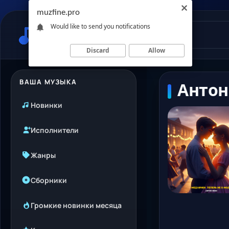
muzfine.pro
Would like to send you notifications
Discard
Allow
ВАША МУЗЫКА
Антон
Новинки
Исполнители
Жанры
Сборники
Громкие новинки месяца