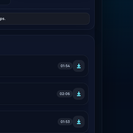
ps.
01:54
02:06
01:53