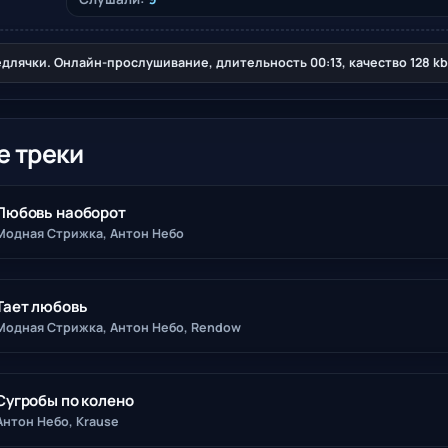
длячки. Онлайн-прослушивание, длительность 00:13, качество 128 kb
е треки
Любовь наоборот
Модная Стрижка, Антон Небо
Тает любовь
Модная Стрижка, Антон Небо, Rendow
Сугробы по колено
Антон Небо, Krause